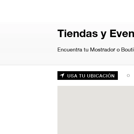
Skip
to
main
content
Tiendas y Eve
Encuentra tu Mostrador o Boutiq
USA TU UBICACIÓN
O